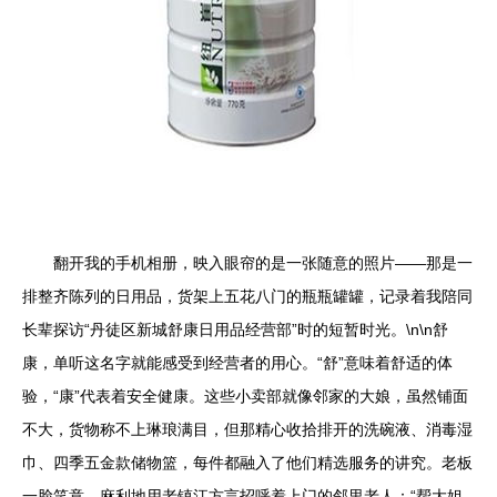
翻开我的手机相册，映入眼帘的是一张随意的照片——那是一
排整齐陈列的日用品，货架上五花八门的瓶瓶罐罐，记录着我陪同
长辈探访“丹徒区新城舒康日用品经营部”时的短暂时光。\n\n舒
康，单听这名字就能感受到经营者的用心。“舒”意味着舒适的体
验，“康”代表着安全健康。这些小卖部就像邻家的大娘，虽然铺面
不大，货物称不上琳琅满目，但那精心收拾排开的洗碗液、消毒湿
巾、四季五金款储物篮，每件都融入了他们精选服务的讲究。老板
一脸笑意，麻利地用老镇江方言招呼着上门的邻里老人：“帮大姐